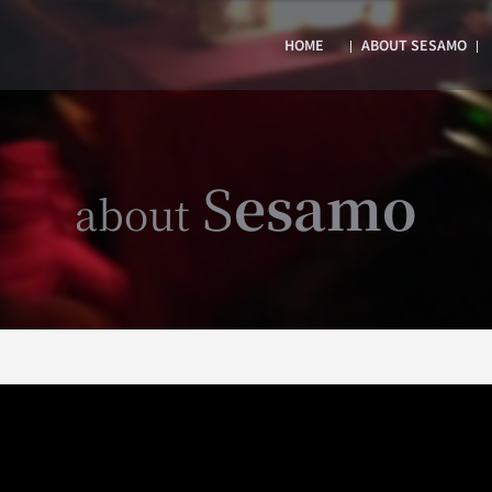
HOME
ABOUT SESAMO
S
esamo
about